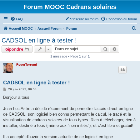
Forum MOOC Cadrans solaires
FAQ
S’inscrire au forum
Connexion au forum
R
Accueil MOOC
Accueil Forum
Forum
e
CADSOL en ligne à tester !
c
Rechercher
Recherche 
Répondre
h
1 message • Page
1
sur
1
e
RogerTorrenti
r
c
h
CADSOL en ligne à tester !
e
M
29 juin 2022, 09:58
e
r
s
Bonjour à tous,
s
a
g
Jean-Luc Astre a décidé récemment de permettre l'accès direct en ligne
e
de CADSOL, son logiciel bien connu permettant le calcul, le tracé et la
visualisation de cadrans solaires de tous types. Rien à télécharger, rien à
installer, destiné à tous (même aux "non initiés"), et c'est libre et gratuit!
Il a accepté d'ouvrir la version actuelle de ce logiciel en ligne