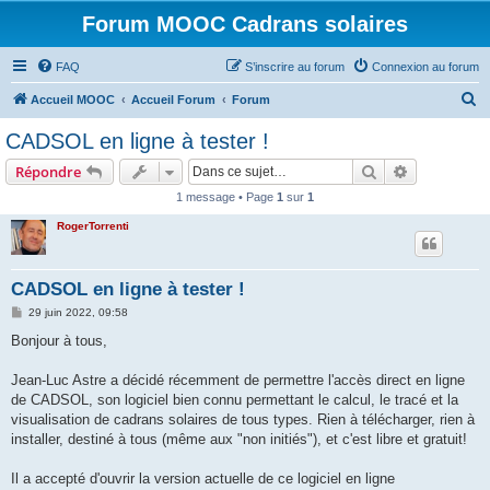
Forum MOOC Cadrans solaires
FAQ
S’inscrire au forum
Connexion au forum
R
Accueil MOOC
Accueil Forum
Forum
e
CADSOL en ligne à tester !
c
Rechercher
Recherche 
Répondre
h
1 message • Page
1
sur
1
e
RogerTorrenti
r
c
h
CADSOL en ligne à tester !
e
M
29 juin 2022, 09:58
e
r
s
Bonjour à tous,
s
a
g
Jean-Luc Astre a décidé récemment de permettre l'accès direct en ligne
e
de CADSOL, son logiciel bien connu permettant le calcul, le tracé et la
visualisation de cadrans solaires de tous types. Rien à télécharger, rien à
installer, destiné à tous (même aux "non initiés"), et c'est libre et gratuit!
Il a accepté d'ouvrir la version actuelle de ce logiciel en ligne