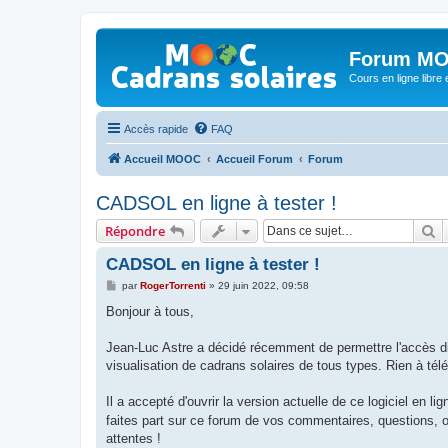
Forum MO
Cours en ligne libre e
Accès rapide
FAQ
Accueil MOOC
Accueil Forum
Forum
CADSOL en ligne à tester !
R
Répondre
CADSOL en ligne à tester !
M
par
RogerTorrenti
»
29 juin 2022, 09:58
e
s
Bonjour à tous,
s
a
g
Jean-Luc Astre a décidé récemment de permettre l'accès dir
e
visualisation de cadrans solaires de tous types. Rien à téléch
Il a accepté d'ouvrir la version actuelle de ce logiciel en li
faites part sur ce forum de vos commentaires, questions, o
attentes !