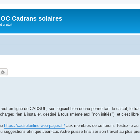
OC Cadrans solaires
t gratuit
echercher
Recherche avancée
ect en ligne de CADSOL, son logiciel bien connu permettant le calcul, le trac
arger, rien à installer, destiné à tous (même aux "non initiés"), et c'est libre 
gne
https://cadsolonline.web-pages.fr/
aux membres de ce forum. Testez-le au p
u suggestions afin que Jean-Luc Astre puisse finaliser son travail au plus pr