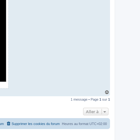
H
a
1 message • Page
1
sur
1
u
t
Aller à
rum
Supprimer les cookies du forum
Heures au format
UTC+02:00