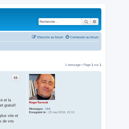
Rechercher
Recherche avancé
S’inscrire au forum
Connexion au forum
1 message • Page
1
sur
1
é et la
RogerTorrenti
et gratuit!
Messages :
164
Enregistré le :
25 mai 2018, 15:12
lus vite et
ès de vos