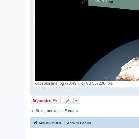
cadsolonline.jpg (70.49 Kio) Vu 537236 fois
Répondre
Retourner vers « Forum »
Accueil MOOC
Accueil Forum