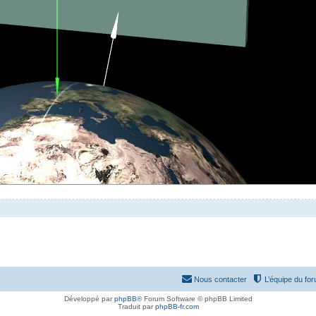
Nous contacter
L’équipe du fo
Développé par
phpBB
® Forum Software © phpBB Limited
Traduit par
phpBB-fr.com