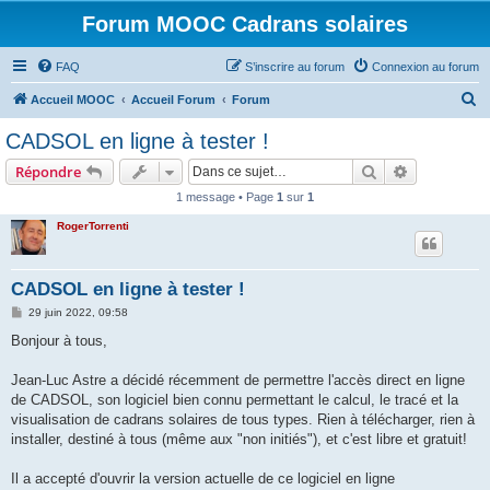
Forum MOOC Cadrans solaires
FAQ
S’inscrire au forum
Connexion au forum
R
Accueil MOOC
Accueil Forum
Forum
e
CADSOL en ligne à tester !
c
Rechercher
Recherche 
Répondre
h
1 message • Page
1
sur
1
e
RogerTorrenti
r
c
h
CADSOL en ligne à tester !
e
M
29 juin 2022, 09:58
e
r
s
Bonjour à tous,
s
a
g
Jean-Luc Astre a décidé récemment de permettre l'accès direct en ligne
e
de CADSOL, son logiciel bien connu permettant le calcul, le tracé et la
visualisation de cadrans solaires de tous types. Rien à télécharger, rien à
installer, destiné à tous (même aux "non initiés"), et c'est libre et gratuit!
Il a accepté d'ouvrir la version actuelle de ce logiciel en ligne