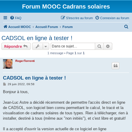
Forum MOOC Cadrans solaires
FAQ
S’inscrire au forum
Connexion au forum
R
Accueil MOOC
Accueil Forum
Forum
e
CADSOL en ligne à tester !
c
Rechercher
Recherche 
Répondre
h
1 message • Page
1
sur
1
e
RogerTorrenti
r
c
h
CADSOL en ligne à tester !
e
M
29 juin 2022, 09:58
e
r
s
Bonjour à tous,
s
a
g
Jean-Luc Astre a décidé récemment de permettre l'accès direct en ligne
e
de CADSOL, son logiciel bien connu permettant le calcul, le tracé et la
visualisation de cadrans solaires de tous types. Rien à télécharger, rien à
installer, destiné à tous (même aux "non initiés"), et c'est libre et gratuit!
Il a accepté d'ouvrir la version actuelle de ce logiciel en ligne