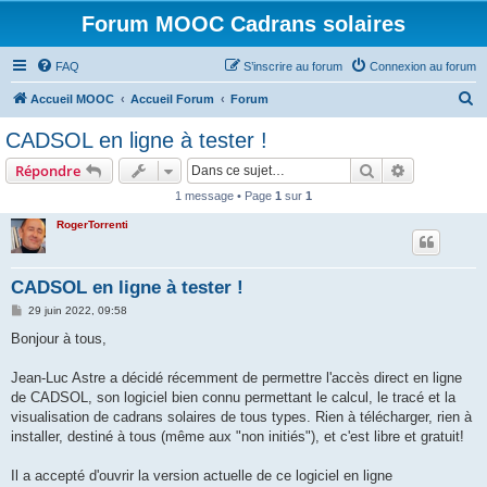
Forum MOOC Cadrans solaires
FAQ
S’inscrire au forum
Connexion au forum
R
Accueil MOOC
Accueil Forum
Forum
e
CADSOL en ligne à tester !
c
Rechercher
Recherche 
Répondre
h
1 message • Page
1
sur
1
e
RogerTorrenti
r
c
h
CADSOL en ligne à tester !
e
M
29 juin 2022, 09:58
e
r
s
Bonjour à tous,
s
a
g
Jean-Luc Astre a décidé récemment de permettre l'accès direct en ligne
e
de CADSOL, son logiciel bien connu permettant le calcul, le tracé et la
visualisation de cadrans solaires de tous types. Rien à télécharger, rien à
installer, destiné à tous (même aux "non initiés"), et c'est libre et gratuit!
Il a accepté d'ouvrir la version actuelle de ce logiciel en ligne