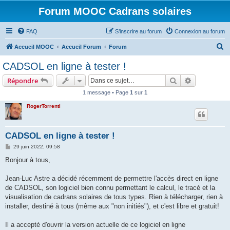
Forum MOOC Cadrans solaires
FAQ
S’inscrire au forum
Connexion au forum
R
Accueil MOOC
Accueil Forum
Forum
e
CADSOL en ligne à tester !
c
Rechercher
Recherche 
Répondre
h
1 message • Page
1
sur
1
e
RogerTorrenti
r
c
h
CADSOL en ligne à tester !
e
M
29 juin 2022, 09:58
e
r
s
Bonjour à tous,
s
a
g
Jean-Luc Astre a décidé récemment de permettre l'accès direct en ligne
e
de CADSOL, son logiciel bien connu permettant le calcul, le tracé et la
visualisation de cadrans solaires de tous types. Rien à télécharger, rien à
installer, destiné à tous (même aux "non initiés"), et c'est libre et gratuit!
Il a accepté d'ouvrir la version actuelle de ce logiciel en ligne