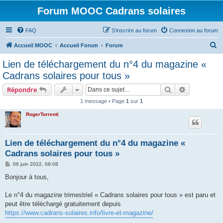
Forum MOOC Cadrans solaires
FAQ
S’inscrire au forum
Connexion au forum
R
Accueil MOOC
Accueil Forum
Forum
e
Lien de téléchargement du n°4 du magazine «
c
Cadrans solaires pour tous »
h
Rechercher
Recherche 
Répondre
e
1 message • Page
1
sur
1
r
RogerTorrenti
c
h
e
Lien de téléchargement du n°4 du magazine «
Cadrans solaires pour tous »
r
M
06 juin 2022, 08:08
e
s
Bonjour à tous,
s
a
g
Le n°4 du magazine trimestriel « Cadrans solaires pour tous » est paru et
e
peut être téléchargé gratuitement depuis
https://www.cadrans-solaires.info/livre-et-magazine/