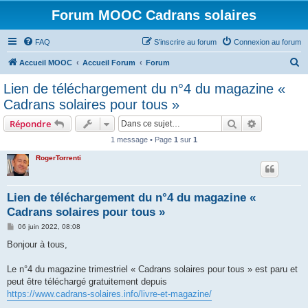
Forum MOOC Cadrans solaires
FAQ
S’inscrire au forum
Connexion au forum
R
Accueil MOOC
Accueil Forum
Forum
e
Lien de téléchargement du n°4 du magazine «
c
Cadrans solaires pour tous »
h
Rechercher
Recherche 
Répondre
e
1 message • Page
1
sur
1
r
RogerTorrenti
c
h
e
Lien de téléchargement du n°4 du magazine «
Cadrans solaires pour tous »
r
M
06 juin 2022, 08:08
e
s
Bonjour à tous,
s
a
g
Le n°4 du magazine trimestriel « Cadrans solaires pour tous » est paru et
e
peut être téléchargé gratuitement depuis
https://www.cadrans-solaires.info/livre-et-magazine/