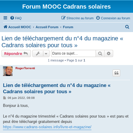
Forum MOOC Cadrans solaires
FAQ
S’inscrire au forum
Connexion au forum
R
Accueil MOOC
Accueil Forum
Forum
e
Lien de téléchargement du n°4 du magazine «
c
Cadrans solaires pour tous »
h
Rechercher
Recherche 
Répondre
e
1 message • Page
1
sur
1
r
RogerTorrenti
c
h
e
Lien de téléchargement du n°4 du magazine «
Cadrans solaires pour tous »
r
M
06 juin 2022, 08:08
e
s
Bonjour à tous,
s
a
g
Le n°4 du magazine trimestriel « Cadrans solaires pour tous » est paru et
e
peut être téléchargé gratuitement depuis
https://www.cadrans-solaires.info/livre-et-magazine/