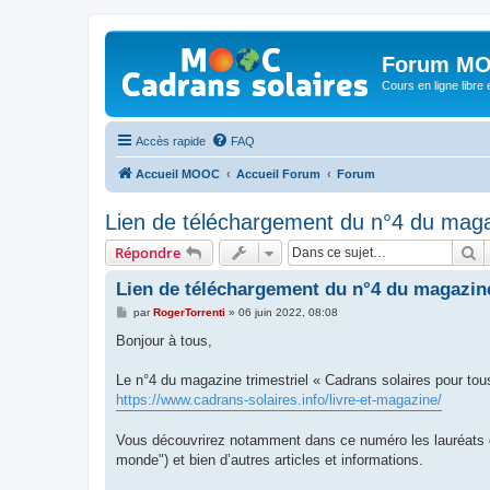
Forum MO
Cours en ligne libre e
Accès rapide
FAQ
Accueil MOOC
Accueil Forum
Forum
Lien de téléchargement du n°4 du maga
R
Répondre
Lien de téléchargement du n°4 du magazine
M
par
RogerTorrenti
»
06 juin 2022, 08:08
e
s
Bonjour à tous,
s
a
g
Le n°4 du magazine trimestriel « Cadrans solaires pour tous
e
https://www.cadrans-solaires.info/livre-et-magazine/
Vous découvrirez notamment dans ce numéro les lauréats du
monde") et bien d’autres articles et informations.