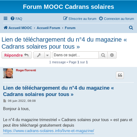
Forum MOOC Cadrans solaires
FAQ
S’inscrire au forum
Connexion au forum
R
Accueil MOOC
Accueil Forum
Forum
e
Lien de téléchargement du n°4 du magazine «
c
Cadrans solaires pour tous »
h
Rechercher
Recherche 
Répondre
e
1 message • Page
1
sur
1
r
RogerTorrenti
c
h
e
Lien de téléchargement du n°4 du magazine «
Cadrans solaires pour tous »
r
M
06 juin 2022, 08:08
e
s
Bonjour à tous,
s
a
g
Le n°4 du magazine trimestriel « Cadrans solaires pour tous » est paru et
e
peut être téléchargé gratuitement depuis
https://www.cadrans-solaires.info/livre-et-magazine/