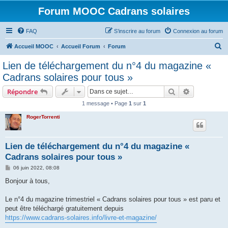
Forum MOOC Cadrans solaires
FAQ
S’inscrire au forum
Connexion au forum
R
Accueil MOOC
Accueil Forum
Forum
e
Lien de téléchargement du n°4 du magazine «
c
Cadrans solaires pour tous »
h
Rechercher
Recherche 
Répondre
e
1 message • Page
1
sur
1
r
RogerTorrenti
c
h
e
Lien de téléchargement du n°4 du magazine «
Cadrans solaires pour tous »
r
M
06 juin 2022, 08:08
e
s
Bonjour à tous,
s
a
g
Le n°4 du magazine trimestriel « Cadrans solaires pour tous » est paru et
e
peut être téléchargé gratuitement depuis
https://www.cadrans-solaires.info/livre-et-magazine/