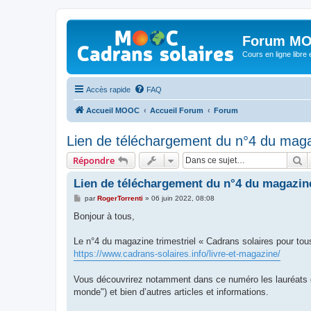
Forum MO
Cours en ligne libre e
Accès rapide
FAQ
Accueil MOOC
Accueil Forum
Forum
Lien de téléchargement du n°4 du maga
R
Répondre
Lien de téléchargement du n°4 du magazine
M
par
RogerTorrenti
»
06 juin 2022, 08:08
e
s
Bonjour à tous,
s
a
g
Le n°4 du magazine trimestriel « Cadrans solaires pour tous
e
https://www.cadrans-solaires.info/livre-et-magazine/
Vous découvrirez notamment dans ce numéro les lauréats du
monde") et bien d’autres articles et informations.