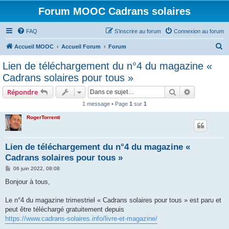
Forum MOOC Cadrans solaires
FAQ
S’inscrire au forum
Connexion au forum
R
Accueil MOOC
Accueil Forum
Forum
e
Lien de téléchargement du n°4 du magazine «
c
Cadrans solaires pour tous »
h
Rechercher
Recherche 
Répondre
e
1 message • Page
1
sur
1
r
RogerTorrenti
c
h
e
Lien de téléchargement du n°4 du magazine «
Cadrans solaires pour tous »
r
M
06 juin 2022, 08:08
e
s
Bonjour à tous,
s
a
g
Le n°4 du magazine trimestriel « Cadrans solaires pour tous » est paru et
e
peut être téléchargé gratuitement depuis
https://www.cadrans-solaires.info/livre-et-magazine/