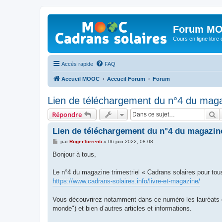
Forum MO
Cours en ligne libre e
Accès rapide
FAQ
Accueil MOOC
Accueil Forum
Forum
Lien de téléchargement du n°4 du maga
R
Répondre
Lien de téléchargement du n°4 du magazine
M
par
RogerTorrenti
»
06 juin 2022, 08:08
e
s
Bonjour à tous,
s
a
g
Le n°4 du magazine trimestriel « Cadrans solaires pour tous
e
https://www.cadrans-solaires.info/livre-et-magazine/
Vous découvrirez notamment dans ce numéro les lauréats du
monde") et bien d’autres articles et informations.