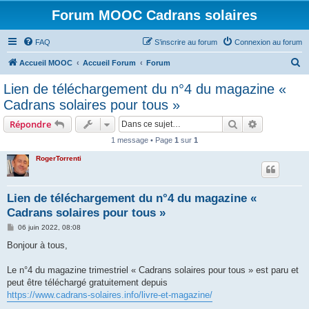
Forum MOOC Cadrans solaires
FAQ
S’inscrire au forum
Connexion au forum
R
Accueil MOOC
Accueil Forum
Forum
e
Lien de téléchargement du n°4 du magazine «
c
Cadrans solaires pour tous »
h
Rechercher
Recherche 
Répondre
e
1 message • Page
1
sur
1
r
RogerTorrenti
c
h
e
Lien de téléchargement du n°4 du magazine «
Cadrans solaires pour tous »
r
M
06 juin 2022, 08:08
e
s
Bonjour à tous,
s
a
g
Le n°4 du magazine trimestriel « Cadrans solaires pour tous » est paru et
e
peut être téléchargé gratuitement depuis
https://www.cadrans-solaires.info/livre-et-magazine/