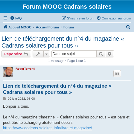
Forum MOOC Cadrans solaires
FAQ
S’inscrire au forum
Connexion au forum
R
Accueil MOOC
Accueil Forum
Forum
e
Lien de téléchargement du n°4 du magazine «
c
Cadrans solaires pour tous »
h
Rechercher
Recherche 
Répondre
e
1 message • Page
1
sur
1
r
RogerTorrenti
c
h
e
Lien de téléchargement du n°4 du magazine «
Cadrans solaires pour tous »
r
M
06 juin 2022, 08:08
e
s
Bonjour à tous,
s
a
g
Le n°4 du magazine trimestriel « Cadrans solaires pour tous » est paru et
e
peut être téléchargé gratuitement depuis
https://www.cadrans-solaires.info/livre-et-magazine/