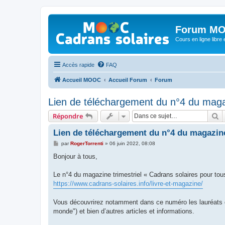
Forum MO
Cours en ligne libre e
Accès rapide
FAQ
Accueil MOOC
Accueil Forum
Forum
Lien de téléchargement du n°4 du maga
R
Répondre
Lien de téléchargement du n°4 du magazine
M
par
RogerTorrenti
»
06 juin 2022, 08:08
e
s
Bonjour à tous,
s
a
g
Le n°4 du magazine trimestriel « Cadrans solaires pour tous
e
https://www.cadrans-solaires.info/livre-et-magazine/
Vous découvrirez notamment dans ce numéro les lauréats du
monde") et bien d’autres articles et informations.