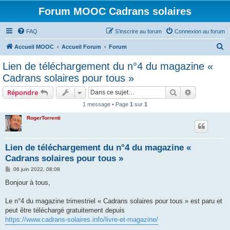
Forum MOOC Cadrans solaires
FAQ
S’inscrire au forum
Connexion au forum
R
Accueil MOOC
Accueil Forum
Forum
e
Lien de téléchargement du n°4 du magazine «
c
Cadrans solaires pour tous »
h
Rechercher
Recherche 
Répondre
e
1 message • Page
1
sur
1
r
RogerTorrenti
c
h
e
Lien de téléchargement du n°4 du magazine «
Cadrans solaires pour tous »
r
M
06 juin 2022, 08:08
e
s
Bonjour à tous,
s
a
g
Le n°4 du magazine trimestriel « Cadrans solaires pour tous » est paru et
e
peut être téléchargé gratuitement depuis
https://www.cadrans-solaires.info/livre-et-magazine/