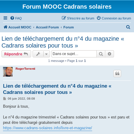
Forum MOOC Cadrans solaires
FAQ
S’inscrire au forum
Connexion au forum
R
Accueil MOOC
Accueil Forum
Forum
e
Lien de téléchargement du n°4 du magazine «
c
Cadrans solaires pour tous »
h
Rechercher
Recherche 
Répondre
e
1 message • Page
1
sur
1
r
RogerTorrenti
c
h
e
Lien de téléchargement du n°4 du magazine «
Cadrans solaires pour tous »
r
M
06 juin 2022, 08:08
e
s
Bonjour à tous,
s
a
g
Le n°4 du magazine trimestriel « Cadrans solaires pour tous » est paru et
e
peut être téléchargé gratuitement depuis
https://www.cadrans-solaires.info/livre-et-magazine/