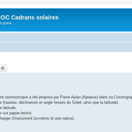
OC Cadrans solaires
t gratuit
echercher
Recherche avancée
ent astronomique a été proposé par Pierre Apian (Apianus) dans sa Cosmogra
hauteur, déclinaison et angle horaire du Soleil, ainsi que la latitude).
e latitude.
sur papier bristol.
arger (l'instrument lui-même et une notice).