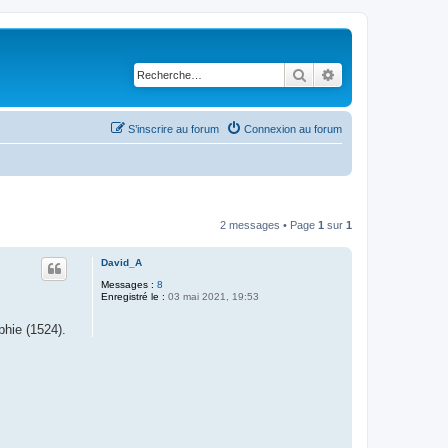
Rechercher
Recherche avancé
S’inscrire au forum
Connexion au forum
2 messages • Page
1
sur
1
David_A
Messages :
8
Enregistré le :
03 mai 2021, 19:53
phie (1524).