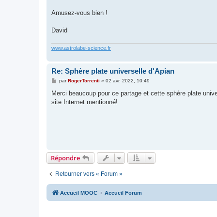
Amusez-vous bien !
David
www.astrolabe-science.fr
Re: Sphère plate universelle d'Apian
M
par
RogerTorrenti
»
02 avr. 2022, 10:49
e
s
Merci beaucoup pour ce partage et cette sphère plate unive
s
site Internet mentionné!
a
g
e
Répondre
Retourner vers « Forum »
Accueil MOOC
Accueil Forum