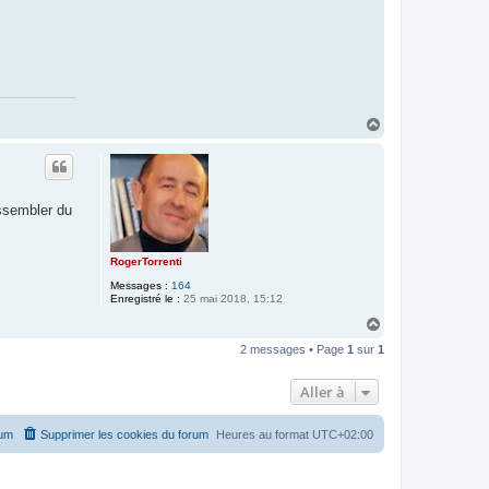
H
a
u
t
assembler du
RogerTorrenti
Messages :
164
Enregistré le :
25 mai 2018, 15:12
H
a
2 messages • Page
1
sur
1
u
t
Aller à
rum
Supprimer les cookies du forum
Heures au format
UTC+02:00