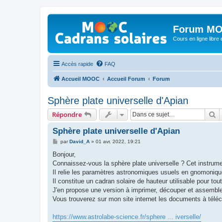
Forum MO
Cours en ligne libre e
Accès rapide
FAQ
Accueil MOOC
Accueil Forum
Forum
Sphère plate universelle d'Apian
R
Répondre
Sphère plate universelle d'Apian
M
par
David_A
»
01 avr. 2022, 19:21
e
s
Bonjour,
s
Connaissez-vous la sphère plate universelle ? Cet instrum
a
g
Il relie les paramètres astronomiques usuels en gnomonique (
e
Il constitue un cadran solaire de hauteur utilisable pour tout
J'en propose une version à imprimer, découper et assembler 
Vous trouverez sur mon site internet les documents à téléch
https://www.astrolabe-science.fr/sphere ... iverselle/