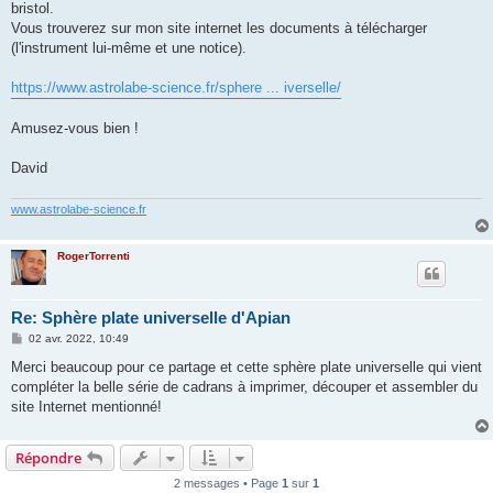
bristol.
Vous trouverez sur mon site internet les documents à télécharger
(l'instrument lui-même et une notice).
https://www.astrolabe-science.fr/sphere ... iverselle/
Amusez-vous bien !
David
www.astrolabe-science.fr
RogerTorrenti
Re: Sphère plate universelle d'Apian
M
02 avr. 2022, 10:49
e
s
Merci beaucoup pour ce partage et cette sphère plate universelle qui vient
s
compléter la belle série de cadrans à imprimer, découper et assembler du
a
g
site Internet mentionné!
e
Répondre
2 messages • Page
1
sur
1