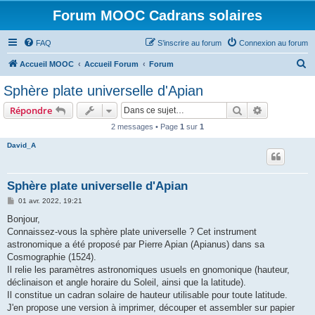
Forum MOOC Cadrans solaires
FAQ
S’inscrire au forum
Connexion au forum
R
Accueil MOOC
Accueil Forum
Forum
e
Sphère plate universelle d'Apian
c
Rechercher
Recherche 
Répondre
h
2 messages • Page
1
sur
1
e
David_A
r
c
h
Sphère plate universelle d'Apian
e
M
01 avr. 2022, 19:21
e
r
s
Bonjour,
s
Connaissez-vous la sphère plate universelle ? Cet instrument
a
g
astronomique a été proposé par Pierre Apian (Apianus) dans sa
e
Cosmographie (1524).
Il relie les paramètres astronomiques usuels en gnomonique (hauteur,
déclinaison et angle horaire du Soleil, ainsi que la latitude).
Il constitue un cadran solaire de hauteur utilisable pour toute latitude.
J'en propose une version à imprimer, découper et assembler sur papier