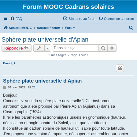
Forum MOOC Cadrans solaires
FAQ
S’inscrire au forum
Connexion au forum
R
Accueil MOOC
Accueil Forum
Forum
e
Sphère plate universelle d'Apian
c
Rechercher
Recherche 
Répondre
h
2 messages • Page
1
sur
1
e
David_A
r
c
h
Sphère plate universelle d'Apian
e
M
01 avr. 2022, 19:21
e
r
s
Bonjour,
s
Connaissez-vous la sphère plate universelle ? Cet instrument
a
g
astronomique a été proposé par Pierre Apian (Apianus) dans sa
e
Cosmographie (1524).
Il relie les paramètres astronomiques usuels en gnomonique (hauteur,
déclinaison et angle horaire du Soleil, ainsi que la latitude).
Il constitue un cadran solaire de hauteur utilisable pour toute latitude.
J'en propose une version à imprimer, découper et assembler sur papier