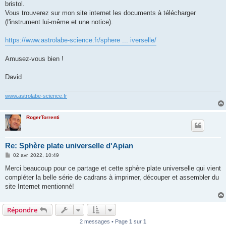
bristol.
Vous trouverez sur mon site internet les documents à télécharger
(l'instrument lui-même et une notice).
https://www.astrolabe-science.fr/sphere ... iverselle/
Amusez-vous bien !
David
www.astrolabe-science.fr
RogerTorrenti
Re: Sphère plate universelle d'Apian
M
02 avr. 2022, 10:49
e
s
Merci beaucoup pour ce partage et cette sphère plate universelle qui vient
s
compléter la belle série de cadrans à imprimer, découper et assembler du
a
g
site Internet mentionné!
e
Répondre
2 messages • Page
1
sur
1