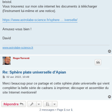
bristol.
Vous trouverez sur mon site internet les documents à télécharger
(l'instrument lui-même et une notice).
https://www.astrolabe-science.fr/sphere ... iverselle/
Amusez-vous bien !
David
www.astrolabe-science.fr
RogerTorrenti
Re: Sphère plate universelle d'Apian
M
02 avr. 2022, 10:49
e
s
Merci beaucoup pour ce partage et cette sphère plate universelle qui vient
s
compléter la belle série de cadrans à imprimer, découper et assembler du
a
g
site Internet mentionné!
e
Répondre
2 messages • Page
1
sur
1