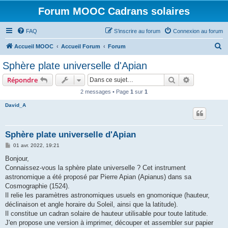
Forum MOOC Cadrans solaires
FAQ
S’inscrire au forum
Connexion au forum
R
Accueil MOOC
Accueil Forum
Forum
e
Sphère plate universelle d'Apian
c
Rechercher
Recherche 
Répondre
h
2 messages • Page
1
sur
1
e
David_A
r
c
h
Sphère plate universelle d'Apian
e
M
01 avr. 2022, 19:21
e
r
s
Bonjour,
s
Connaissez-vous la sphère plate universelle ? Cet instrument
a
g
astronomique a été proposé par Pierre Apian (Apianus) dans sa
e
Cosmographie (1524).
Il relie les paramètres astronomiques usuels en gnomonique (hauteur,
déclinaison et angle horaire du Soleil, ainsi que la latitude).
Il constitue un cadran solaire de hauteur utilisable pour toute latitude.
J'en propose une version à imprimer, découper et assembler sur papier