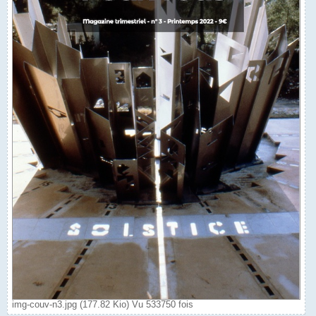
img-couv-n3.jpg (177.82 Kio) Vu 533750 fois