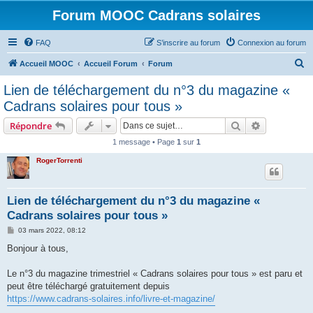
Forum MOOC Cadrans solaires
FAQ
S’inscrire au forum
Connexion au forum
R
Accueil MOOC
Accueil Forum
Forum
e
Lien de téléchargement du n°3 du magazine «
c
Cadrans solaires pour tous »
h
Rechercher
Recherche 
Répondre
e
1 message • Page
1
sur
1
r
RogerTorrenti
c
h
e
Lien de téléchargement du n°3 du magazine «
Cadrans solaires pour tous »
r
M
03 mars 2022, 08:12
e
s
Bonjour à tous,
s
a
g
Le n°3 du magazine trimestriel « Cadrans solaires pour tous » est paru et
e
peut être téléchargé gratuitement depuis
https://www.cadrans-solaires.info/livre-et-magazine/