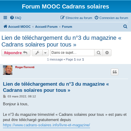
Forum MOOC Cadrans solaires
FAQ
S’inscrire au forum
Connexion au forum
R
Accueil MOOC
Accueil Forum
Forum
e
Lien de téléchargement du n°3 du magazine «
c
Cadrans solaires pour tous »
h
Rechercher
Recherche 
Répondre
e
1 message • Page
1
sur
1
r
RogerTorrenti
c
h
e
Lien de téléchargement du n°3 du magazine «
Cadrans solaires pour tous »
r
M
03 mars 2022, 08:12
e
s
Bonjour à tous,
s
a
g
Le n°3 du magazine trimestriel « Cadrans solaires pour tous » est paru et
e
peut être téléchargé gratuitement depuis
https://www.cadrans-solaires.info/livre-et-magazine/