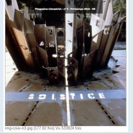
img-couv-n3.jpg (177.82 Kio) Vu 533824 fois