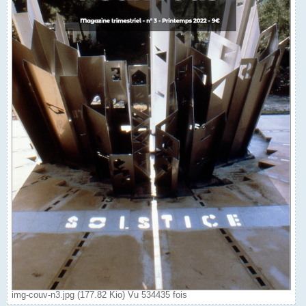
img-couv-n3.jpg (177.82 Kio) Vu 534435 fois