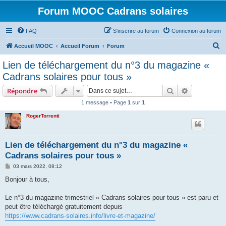
Forum MOOC Cadrans solaires
FAQ
S’inscrire au forum
Connexion au forum
R
Accueil MOOC
Accueil Forum
Forum
e
Lien de téléchargement du n°3 du magazine «
c
Cadrans solaires pour tous »
h
Rechercher
Recherche 
Répondre
e
1 message • Page
1
sur
1
r
RogerTorrenti
c
h
e
Lien de téléchargement du n°3 du magazine «
Cadrans solaires pour tous »
r
M
03 mars 2022, 08:12
e
s
Bonjour à tous,
s
a
g
Le n°3 du magazine trimestriel « Cadrans solaires pour tous » est paru et
e
peut être téléchargé gratuitement depuis
https://www.cadrans-solaires.info/livre-et-magazine/