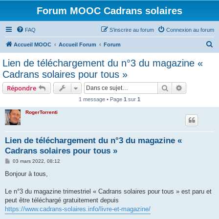
Forum MOOC Cadrans solaires
FAQ
S’inscrire au forum
Connexion au forum
R
Accueil MOOC
Accueil Forum
Forum
e
Lien de téléchargement du n°3 du magazine «
c
Cadrans solaires pour tous »
h
Rechercher
Recherche 
Répondre
e
1 message • Page
1
sur
1
r
RogerTorrenti
c
h
e
Lien de téléchargement du n°3 du magazine «
Cadrans solaires pour tous »
r
M
03 mars 2022, 08:12
e
s
Bonjour à tous,
s
a
g
Le n°3 du magazine trimestriel « Cadrans solaires pour tous » est paru et
e
peut être téléchargé gratuitement depuis
https://www.cadrans-solaires.info/livre-et-magazine/