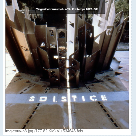
img-couv-n3.jpg (177.82 Kio) Vu 534643 fois