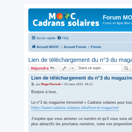
Forum MO
Cours en ligne libre e
Accès rapide
FAQ
Accueil MOOC
Accueil Forum
Forum
Lien de téléchargement du n°3 du maga
R
Répondre
Lien de téléchargement du n°3 du magazine
M
par
RogerTorrenti
»
03 mars 2022, 08:12
e
s
Bonjour à tous,
s
a
g
Le n°3 du magazine trimestriel « Cadrans solaires pour tous
e
https://www.cadrans-solaires.info/livre-et-magazine/
J’espère que vous aimerez ce numéro et qu‘il vous sera ut
plus attractifs les prochains numéros, voire vos proposition