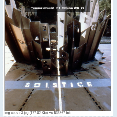
img-couv-n3.jpg (177.82 Kio) Vu 533867 fois