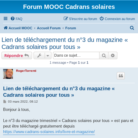
Forum MOOC Cadrans solaires
FAQ
S’inscrire au forum
Connexion au forum
R
Accueil MOOC
Accueil Forum
Forum
e
Lien de téléchargement du n°3 du magazine «
c
Cadrans solaires pour tous »
h
Rechercher
Recherche 
Répondre
e
1 message • Page
1
sur
1
r
RogerTorrenti
c
h
e
Lien de téléchargement du n°3 du magazine «
Cadrans solaires pour tous »
r
M
03 mars 2022, 08:12
e
s
Bonjour à tous,
s
a
g
Le n°3 du magazine trimestriel « Cadrans solaires pour tous » est paru et
e
peut être téléchargé gratuitement depuis
https://www.cadrans-solaires.info/livre-et-magazine/