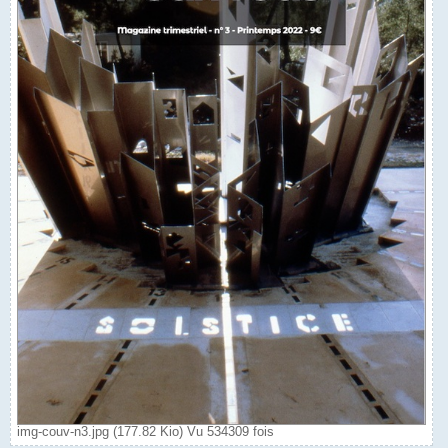
img-couv-n3.jpg (177.82 Kio) Vu 534309 fois