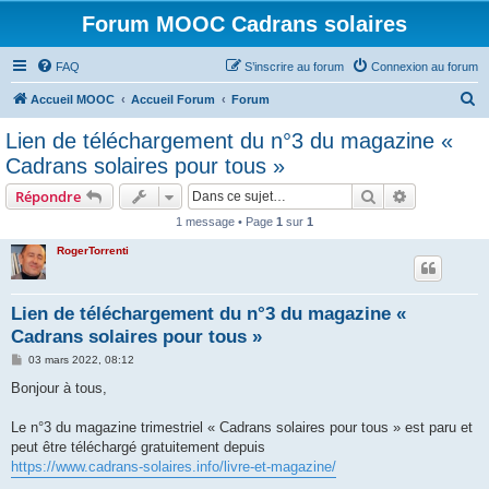
Forum MOOC Cadrans solaires
FAQ
S’inscrire au forum
Connexion au forum
R
Accueil MOOC
Accueil Forum
Forum
e
Lien de téléchargement du n°3 du magazine «
c
Cadrans solaires pour tous »
h
Rechercher
Recherche 
Répondre
e
1 message • Page
1
sur
1
r
RogerTorrenti
c
h
e
Lien de téléchargement du n°3 du magazine «
Cadrans solaires pour tous »
r
M
03 mars 2022, 08:12
e
s
Bonjour à tous,
s
a
g
Le n°3 du magazine trimestriel « Cadrans solaires pour tous » est paru et
e
peut être téléchargé gratuitement depuis
https://www.cadrans-solaires.info/livre-et-magazine/