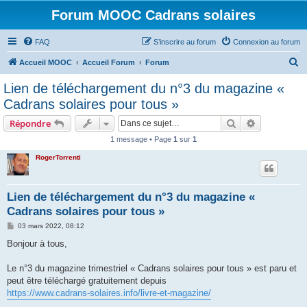
Forum MOOC Cadrans solaires
FAQ
S’inscrire au forum
Connexion au forum
R
Accueil MOOC
Accueil Forum
Forum
e
Lien de téléchargement du n°3 du magazine «
c
Cadrans solaires pour tous »
h
Rechercher
Recherche 
Répondre
e
1 message • Page
1
sur
1
r
RogerTorrenti
c
h
e
Lien de téléchargement du n°3 du magazine «
Cadrans solaires pour tous »
r
M
03 mars 2022, 08:12
e
s
Bonjour à tous,
s
a
g
Le n°3 du magazine trimestriel « Cadrans solaires pour tous » est paru et
e
peut être téléchargé gratuitement depuis
https://www.cadrans-solaires.info/livre-et-magazine/