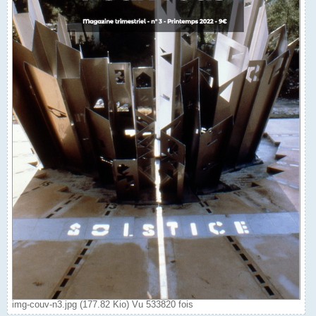
img-couv-n3.jpg (177.82 Kio) Vu 533820 fois