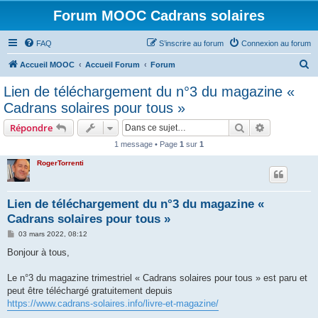
Forum MOOC Cadrans solaires
FAQ
S’inscrire au forum
Connexion au forum
R
Accueil MOOC
Accueil Forum
Forum
e
Lien de téléchargement du n°3 du magazine «
c
Cadrans solaires pour tous »
h
Rechercher
Recherche 
Répondre
e
1 message • Page
1
sur
1
r
RogerTorrenti
c
h
e
Lien de téléchargement du n°3 du magazine «
Cadrans solaires pour tous »
r
M
03 mars 2022, 08:12
e
s
Bonjour à tous,
s
a
g
Le n°3 du magazine trimestriel « Cadrans solaires pour tous » est paru et
e
peut être téléchargé gratuitement depuis
https://www.cadrans-solaires.info/livre-et-magazine/