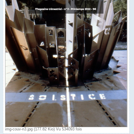
img-couv-n3.jpg (177.82 Kio) Vu 534093 fois