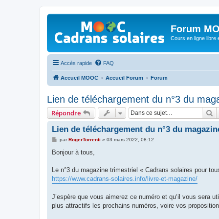
Forum MO
Cours en ligne libre e
Accès rapide
FAQ
Accueil MOOC
Accueil Forum
Forum
Lien de téléchargement du n°3 du maga
R
Répondre
Lien de téléchargement du n°3 du magazine
M
par
RogerTorrenti
»
03 mars 2022, 08:12
e
s
Bonjour à tous,
s
a
g
Le n°3 du magazine trimestriel « Cadrans solaires pour tous
e
https://www.cadrans-solaires.info/livre-et-magazine/
J’espère que vous aimerez ce numéro et qu‘il vous sera ut
plus attractifs les prochains numéros, voire vos proposition