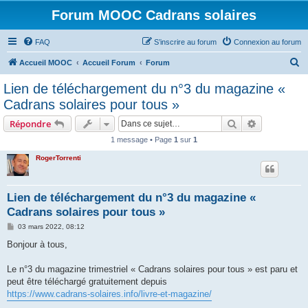
Forum MOOC Cadrans solaires
FAQ
S’inscrire au forum
Connexion au forum
R
Accueil MOOC
Accueil Forum
Forum
e
Lien de téléchargement du n°3 du magazine «
c
Cadrans solaires pour tous »
h
Rechercher
Recherche 
Répondre
e
1 message • Page
1
sur
1
r
RogerTorrenti
c
h
e
Lien de téléchargement du n°3 du magazine «
Cadrans solaires pour tous »
r
M
03 mars 2022, 08:12
e
s
Bonjour à tous,
s
a
g
Le n°3 du magazine trimestriel « Cadrans solaires pour tous » est paru et
e
peut être téléchargé gratuitement depuis
https://www.cadrans-solaires.info/livre-et-magazine/