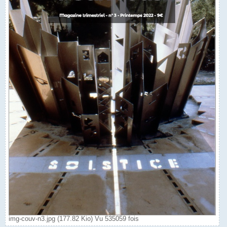
img-couv-n3.jpg (177.82 Kio) Vu 535059 fois