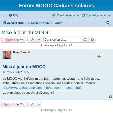
Forum MOOC Cadrans solaires
FAQ
S’inscrire au forum
Connexion au forum
R
Accueil MOOC
Accueil Forum
Forum
e
Mise à jour du MOOC
c
Rechercher
Recherche 
Répondre
h
1 message • Page
1
sur
1
e
RogerTorrenti
r
c
h
Mise à jour du MOOC
e
M
21 févr. 2022, 10:55
e
r
s
Le MOOC vient d'être mis à jour : parmi les ajouts, une liste assez
s
exhaustive des associations spécialisées tout autour du monde
a
g
http://www.cadrans-solaires.info/sequen ... isees.html
e
Et bien d'autres ajouts à découvrir !
Répondre
1 message • Page
1
sur
1