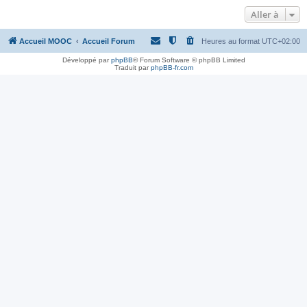
Aller à
Accueil MOOC
Accueil Forum
Heures au format
UTC+02:00
Développé par
phpBB
® Forum Software © phpBB Limited
Traduit par
phpBB-fr.com