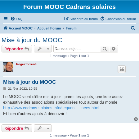
Forum MOOC Cadrans solaires
FAQ
S’inscrire au forum
Connexion au forum
R
Accueil MOOC
Accueil Forum
Forum
e
Mise à jour du MOOC
c
Rechercher
Recherche 
Répondre
h
1 message • Page
1
sur
1
e
RogerTorrenti
r
c
h
Mise à jour du MOOC
e
M
21 févr. 2022, 10:55
e
r
s
Le MOOC vient d'être mis à jour : parmi les ajouts, une liste assez
s
exhaustive des associations spécialisées tout autour du monde
a
g
http://www.cadrans-solaires.info/sequen ... isees.html
e
Et bien d'autres ajouts à découvrir !
Répondre
1 message • Page
1
sur
1