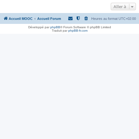
Aller à
Accueil MOOC
Accueil Forum
Heures au format
UTC+02:00
Développé par
phpBB
® Forum Software © phpBB Limited
Traduit par
phpBB-fr.com