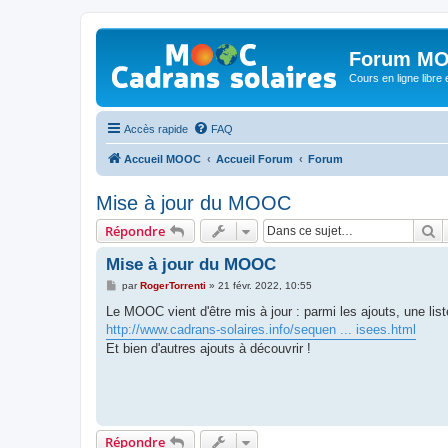
Forum MO
Cours en ligne libre e
Accès rapide
FAQ
Accueil MOOC
Accueil Forum
Forum
Mise à jour du MOOC
R
Répondre
Mise à jour du MOOC
M
par
RogerTorrenti
»
21 févr. 2022, 10:55
e
s
Le MOOC vient d'être mis à jour : parmi les ajouts, une li
s
http://www.cadrans-solaires.info/sequen ... isees.html
a
g
Et bien d'autres ajouts à découvrir !
e
Répondre