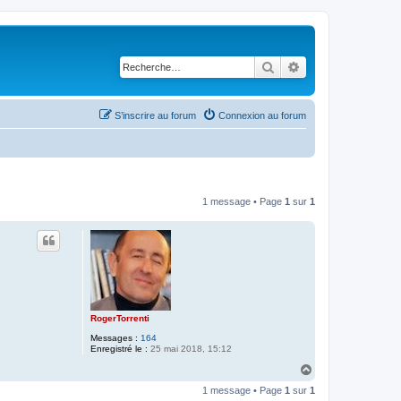
Rechercher
Recherche avancé
S’inscrire au forum
Connexion au forum
1 message • Page
1
sur
1
RogerTorrenti
Messages :
164
Enregistré le :
25 mai 2018, 15:12
H
a
1 message • Page
1
sur
1
u