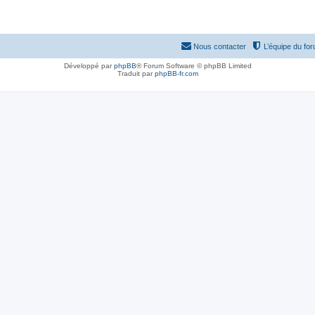
Nous contacter
L’équipe du fo
Développé par
phpBB
® Forum Software © phpBB Limited
Traduit par
phpBB-fr.com