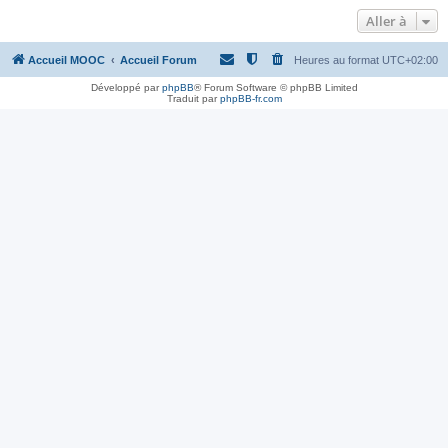
Aller à
Accueil MOOC
Accueil Forum
Heures au format
UTC+02:00
Développé par
phpBB
® Forum Software © phpBB Limited
Traduit par
phpBB-fr.com