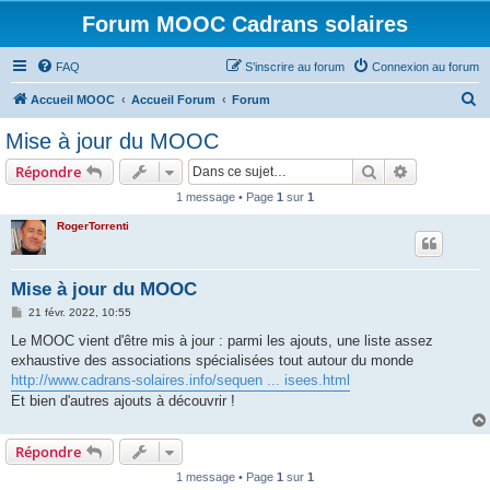
Forum MOOC Cadrans solaires
FAQ
S’inscrire au forum
Connexion au forum
R
Accueil MOOC
Accueil Forum
Forum
e
Mise à jour du MOOC
c
Rechercher
Recherche 
Répondre
h
1 message • Page
1
sur
1
e
RogerTorrenti
r
c
h
Mise à jour du MOOC
e
M
21 févr. 2022, 10:55
e
r
s
Le MOOC vient d'être mis à jour : parmi les ajouts, une liste assez
s
exhaustive des associations spécialisées tout autour du monde
a
g
http://www.cadrans-solaires.info/sequen ... isees.html
e
Et bien d'autres ajouts à découvrir !
Répondre
1 message • Page
1
sur
1