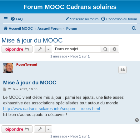
Forum MOOC Cadrans solaires
FAQ
S’inscrire au forum
Connexion au forum
R
Accueil MOOC
Accueil Forum
Forum
e
Mise à jour du MOOC
c
Rechercher
Recherche 
Répondre
h
1 message • Page
1
sur
1
e
RogerTorrenti
r
c
h
Mise à jour du MOOC
e
M
21 févr. 2022, 10:55
e
r
s
Le MOOC vient d'être mis à jour : parmi les ajouts, une liste assez
s
exhaustive des associations spécialisées tout autour du monde
a
g
http://www.cadrans-solaires.info/sequen ... isees.html
e
Et bien d'autres ajouts à découvrir !
Répondre
1 message • Page
1
sur
1