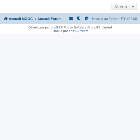
Aller à
Accueil MOOC
Accueil Forum
Heures au format
UTC+02:00
Développé par
phpBB
® Forum Software © phpBB Limited
Traduit par
phpBB-fr.com