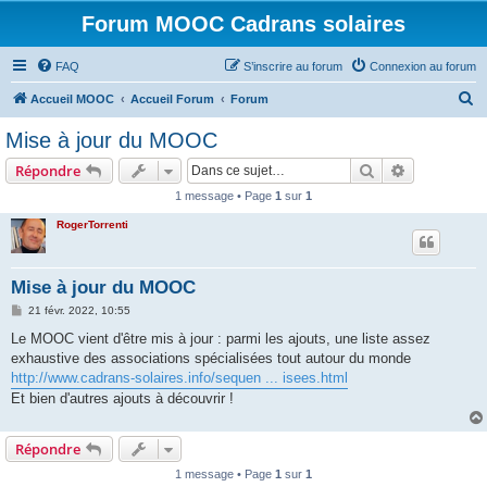
Forum MOOC Cadrans solaires
FAQ
S’inscrire au forum
Connexion au forum
R
Accueil MOOC
Accueil Forum
Forum
e
Mise à jour du MOOC
c
Rechercher
Recherche 
Répondre
h
1 message • Page
1
sur
1
e
RogerTorrenti
r
c
h
Mise à jour du MOOC
e
M
21 févr. 2022, 10:55
e
r
s
Le MOOC vient d'être mis à jour : parmi les ajouts, une liste assez
s
exhaustive des associations spécialisées tout autour du monde
a
g
http://www.cadrans-solaires.info/sequen ... isees.html
e
Et bien d'autres ajouts à découvrir !
Répondre
1 message • Page
1
sur
1