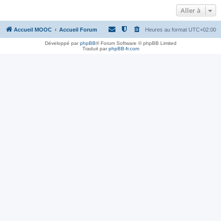
Aller à
Accueil MOOC
Accueil Forum
Heures au format
UTC+02:00
Développé par
phpBB
® Forum Software © phpBB Limited
Traduit par
phpBB-fr.com