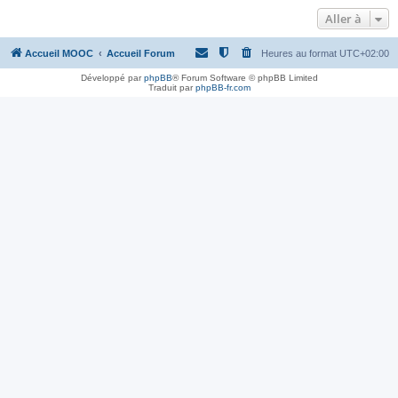
Aller à
Accueil MOOC
Accueil Forum
Heures au format
UTC+02:00
Développé par
phpBB
® Forum Software © phpBB Limited
Traduit par
phpBB-fr.com