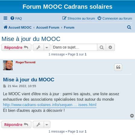
Forum MOOC Cadrans solaires
FAQ
S’inscrire au forum
Connexion au forum
R
Accueil MOOC
Accueil Forum
Forum
e
Mise à jour du MOOC
c
Rechercher
Recherche 
Répondre
h
1 message • Page
1
sur
1
e
RogerTorrenti
r
c
h
Mise à jour du MOOC
e
M
21 févr. 2022, 10:55
e
r
s
Le MOOC vient d'être mis à jour : parmi les ajouts, une liste assez
s
exhaustive des associations spécialisées tout autour du monde
a
g
http://www.cadrans-solaires.info/sequen ... isees.html
e
Et bien d'autres ajouts à découvrir !
Répondre
1 message • Page
1
sur
1