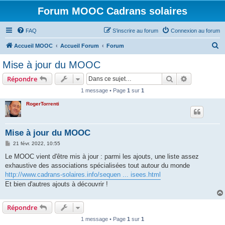
Forum MOOC Cadrans solaires
FAQ
S’inscrire au forum
Connexion au forum
R
Accueil MOOC
Accueil Forum
Forum
e
Mise à jour du MOOC
c
Rechercher
Recherche 
Répondre
h
1 message • Page
1
sur
1
e
RogerTorrenti
r
c
h
Mise à jour du MOOC
e
M
21 févr. 2022, 10:55
e
r
s
Le MOOC vient d'être mis à jour : parmi les ajouts, une liste assez
s
exhaustive des associations spécialisées tout autour du monde
a
g
http://www.cadrans-solaires.info/sequen ... isees.html
e
Et bien d'autres ajouts à découvrir !
Répondre
1 message • Page
1
sur
1