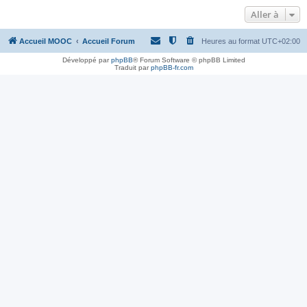
Aller à
Accueil MOOC
Accueil Forum
Heures au format
UTC+02:00
Développé par
phpBB
® Forum Software © phpBB Limited
Traduit par
phpBB-fr.com