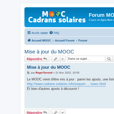
Forum MO
Cours en ligne libre e
Accès rapide
FAQ
Accueil MOOC
Accueil Forum
Forum
Mise à jour du MOOC
R
Répondre
Mise à jour du MOOC
M
par
RogerTorrenti
»
21 févr. 2022, 10:55
e
s
Le MOOC vient d'être mis à jour : parmi les ajouts, une li
s
http://www.cadrans-solaires.info/sequen ... isees.html
a
g
Et bien d'autres ajouts à découvrir !
e
Répondre