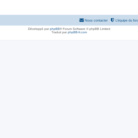
Nous contacter
L’équipe du fo
Développé par
phpBB
® Forum Software © phpBB Limited
Traduit par
phpBB-fr.com