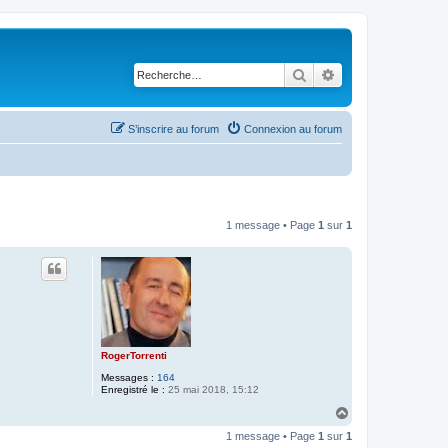
Rechercher
Recherche avancé
S’inscrire au forum
Connexion au forum
1 message • Page
1
sur
1
RogerTorrenti
Messages :
164
Enregistré le :
25 mai 2018, 15:12
H
a
1 message • Page
1
sur
1
u