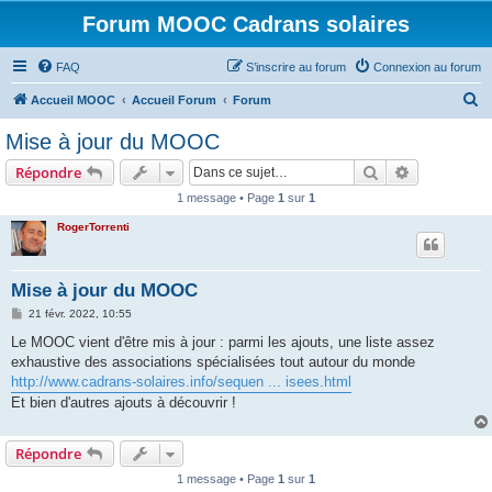
Forum MOOC Cadrans solaires
FAQ
S’inscrire au forum
Connexion au forum
R
Accueil MOOC
Accueil Forum
Forum
e
Mise à jour du MOOC
c
Rechercher
Recherche 
Répondre
h
1 message • Page
1
sur
1
e
RogerTorrenti
r
c
h
Mise à jour du MOOC
e
M
21 févr. 2022, 10:55
e
r
s
Le MOOC vient d'être mis à jour : parmi les ajouts, une liste assez
s
exhaustive des associations spécialisées tout autour du monde
a
g
http://www.cadrans-solaires.info/sequen ... isees.html
e
Et bien d'autres ajouts à découvrir !
Répondre
1 message • Page
1
sur
1