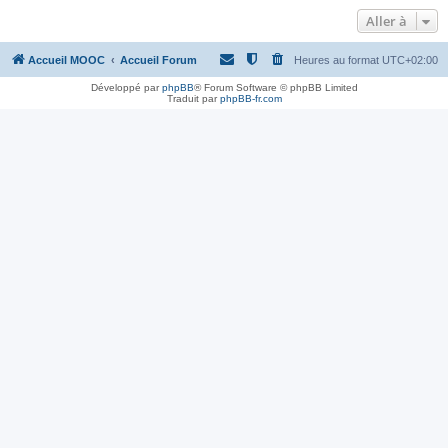
Aller à
Accueil MOOC
Accueil Forum
Heures au format
UTC+02:00
Développé par
phpBB
® Forum Software © phpBB Limited
Traduit par
phpBB-fr.com