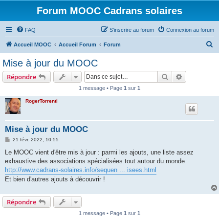
Forum MOOC Cadrans solaires
FAQ
S’inscrire au forum
Connexion au forum
R
Accueil MOOC
Accueil Forum
Forum
e
Mise à jour du MOOC
c
Rechercher
Recherche 
Répondre
h
1 message • Page
1
sur
1
e
RogerTorrenti
r
c
h
Mise à jour du MOOC
e
M
21 févr. 2022, 10:55
e
r
s
Le MOOC vient d'être mis à jour : parmi les ajouts, une liste assez
s
exhaustive des associations spécialisées tout autour du monde
a
g
http://www.cadrans-solaires.info/sequen ... isees.html
e
Et bien d'autres ajouts à découvrir !
Répondre
1 message • Page
1
sur
1