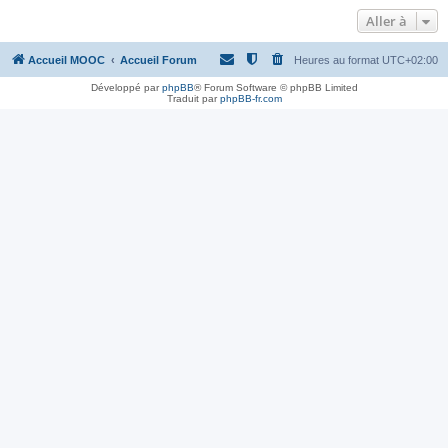
Aller à
Accueil MOOC
Accueil Forum
Heures au format
UTC+02:00
Développé par
phpBB
® Forum Software © phpBB Limited
Traduit par
phpBB-fr.com