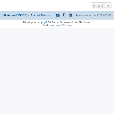
Aller à
Accueil MOOC
Accueil Forum
Heures au format
UTC+02:00
Développé par
phpBB
® Forum Software © phpBB Limited
Traduit par
phpBB-fr.com