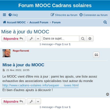
Forum MOOC Cadrans solaires
FAQ
S’inscrire au forum
Connexion au forum
R
Accueil MOOC
Accueil Forum
Forum
e
Mise à jour du MOOC
c
Rechercher
Recherche 
Répondre
h
1 message • Page
1
sur
1
e
RogerTorrenti
r
c
h
Mise à jour du MOOC
e
M
21 févr. 2022, 10:55
e
r
s
Le MOOC vient d'être mis à jour : parmi les ajouts, une liste assez
s
exhaustive des associations spécialisées tout autour du monde
a
g
http://www.cadrans-solaires.info/sequen ... isees.html
e
Et bien d'autres ajouts à découvrir !
Répondre
1 message • Page
1
sur
1