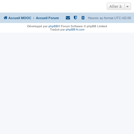
Aller à
Accueil MOOC
Accueil Forum
Heures au format
UTC+02:00
Développé par
phpBB
® Forum Software © phpBB Limited
Traduit par
phpBB-fr.com