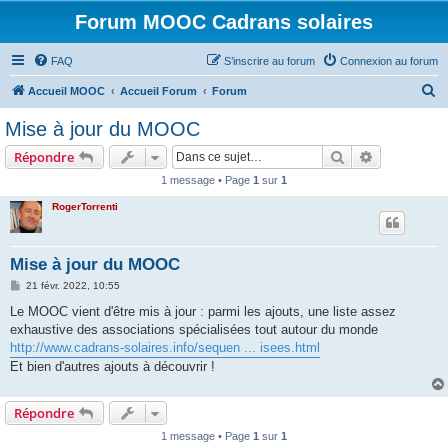
Forum MOOC Cadrans solaires
FAQ
S’inscrire au forum
Connexion au forum
R
Accueil MOOC
Accueil Forum
Forum
e
Mise à jour du MOOC
c
Rechercher
Recherche 
Répondre
h
1 message • Page
1
sur
1
e
RogerTorrenti
r
c
h
Mise à jour du MOOC
e
M
21 févr. 2022, 10:55
e
r
s
Le MOOC vient d'être mis à jour : parmi les ajouts, une liste assez
s
exhaustive des associations spécialisées tout autour du monde
a
g
http://www.cadrans-solaires.info/sequen ... isees.html
e
Et bien d'autres ajouts à découvrir !
Répondre
1 message • Page
1
sur
1