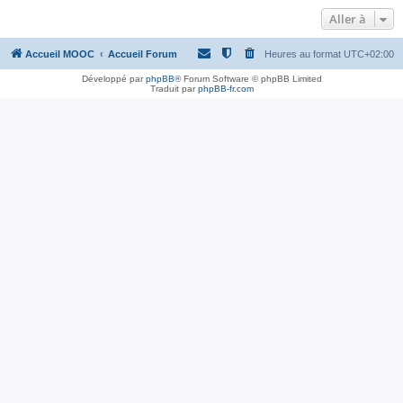
Aller à
Accueil MOOC
Accueil Forum
Heures au format
UTC+02:00
Développé par
phpBB
® Forum Software © phpBB Limited
Traduit par
phpBB-fr.com