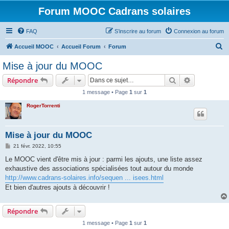
Forum MOOC Cadrans solaires
FAQ
S’inscrire au forum
Connexion au forum
R
Accueil MOOC
Accueil Forum
Forum
e
Mise à jour du MOOC
c
Rechercher
Recherche 
Répondre
h
1 message • Page
1
sur
1
e
RogerTorrenti
r
c
h
Mise à jour du MOOC
e
M
21 févr. 2022, 10:55
e
r
s
Le MOOC vient d'être mis à jour : parmi les ajouts, une liste assez
s
exhaustive des associations spécialisées tout autour du monde
a
g
http://www.cadrans-solaires.info/sequen ... isees.html
e
Et bien d'autres ajouts à découvrir !
Répondre
1 message • Page
1
sur
1